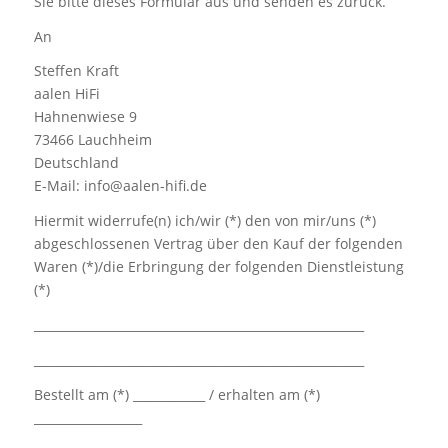
Sie bitte dieses Formular aus und senden es zurück.
An
Steffen Kraft
aalen HiFi
Hahnenwiese 9
73466 Lauchheim
Deutschland
E-Mail: info@aalen-hifi.de
Hiermit widerrufe(n) ich/wir (*) den von mir/uns (*)
abgeschlossenen Vertrag über den Kauf der folgenden
Waren (*)/die Erbringung der folgenden Dienstleistung
(*)
_______________________________________________________
_______________________________________________________
Bestellt am (*) ____________ / erhalten am (*)
__________________