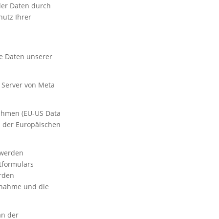
er Daten durch
utz Ihrer
ie Daten unserer
Server von Meta
rahmen (EU-US Data
s der Europäischen
 werden
tformulars
erden
fnahme und die
an der