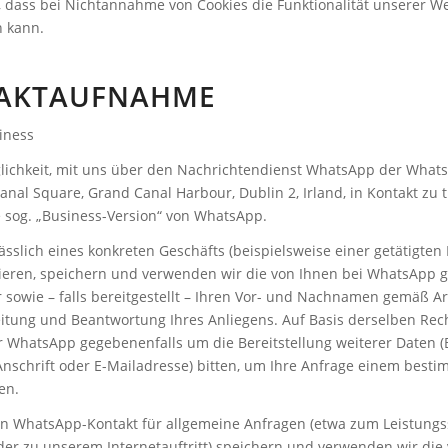
, dass bei Nichtannahme von Cookies die Funktionalität unserer W
n kann.
TAKTAUFNAHME
iness
lichkeit, mit uns über den Nachrichtendienst WhatsApp der Whats
anal Square, Grand Canal Harbour, Dublin 2, Irland, in Kontakt zu t
 sog. „Business-Version“ von WhatsApp.
ässlich eines konkreten Geschäfts (beispielsweise einer getätigten 
eren, speichern und verwenden wir die von Ihnen bei WhatsApp g
wie – falls bereitgestellt – Ihren Vor- und Nachnamen gemäß Art. 
tung und Beantwortung Ihres Anliegens. Auf Basis derselben Rec
r WhatsApp gegebenenfalls um die Bereitstellung weiterer Daten 
chrift oder E-Mailadresse) bitten, um Ihre Anfrage einem best
en.
n WhatsApp-Kontakt für allgemeine Anfragen (etwa zum Leistungs
der zu unserem Internetauftritt) speichern und verwenden wir die 