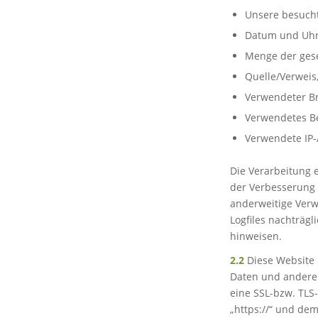
Unsere besuch
Datum und Uhrz
Menge der gese
Quelle/Verweis,
Verwendeter B
Verwendetes B
Verwendete IP-A
Die Verarbeitung e
der Verbesserung d
anderweitige Verwe
Logfiles nachträgl
hinweisen.
2.2
Diese Website 
Daten und anderer 
eine SSL-bzw. TLS
„https://“ und dem