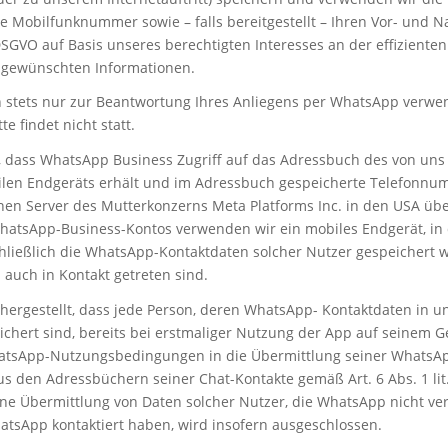
 Mobilfunknummer sowie – falls bereitgestellt – Ihren Vor- un
 f DSGVO auf Basis unseres berechtigten Interesses an der effizient
r gewünschten Informationen.
 stets nur zur Beantwortung Ihres Anliegens per WhatsApp verwen
e findet nicht statt.
e, dass WhatsApp Business Zugriff auf das Adressbuch des von uns 
len Endgeräts erhält und im Adressbuch gespeicherte Telefonn
nen Server des Mutterkonzerns Meta Platforms Inc. in den USA übe
hatsApp-Business-Kontos verwenden wir ein mobiles Endgerät, in
ließlich die WhatsApp-Kontaktdaten solcher Nutzer gespeichert w
auch in Kontakt getreten sind.
chergestellt, dass jede Person, deren WhatsApp- Kontaktdaten in 
chert sind, bereits bei erstmaliger Nutzung der App auf seinem G
atsApp-Nutzungsbedingungen in die Übermittlung seiner WhatsA
 den Adressbüchern seiner Chat-Kontakte gemäß Art. 6 Abs. 1 li
 Eine Übermittlung von Daten solcher Nutzer, die WhatsApp nicht 
atsApp kontaktiert haben, wird insofern ausgeschlossen.