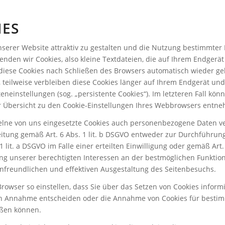
IES
erer Website attraktiv zu gestalten und die Nutzung bestimmter 
nden wir Cookies, also kleine Textdateien, die auf Ihrem Endgerä
diese Cookies nach Schließen des Browsers automatisch wieder gel
, teilweise verbleiben diese Cookies länger auf Ihrem Endgerät un
eneinstellungen (sog. „persistente Cookies“). Im letzteren Fall könn
 Übersicht zu den Cookie-Einstellungen Ihres Webbrowsers entn
elne von uns eingesetzte Cookies auch personenbezogene Daten ve
eitung gemäß Art. 6 Abs. 1 lit. b DSGVO entweder zur Durchführung
 lit. a DSGVO im Falle einer erteilten Einwilligung oder gemäß Art. 6
 unserer berechtigten Interessen an der bestmöglichen Funktiona
nfreundlichen und effektiven Ausgestaltung des Seitenbesuchs.
Browser so einstellen, dass Sie über das Setzen von Cookies infor
n Annahme entscheiden oder die Annahme von Cookies für bestim
eßen können.