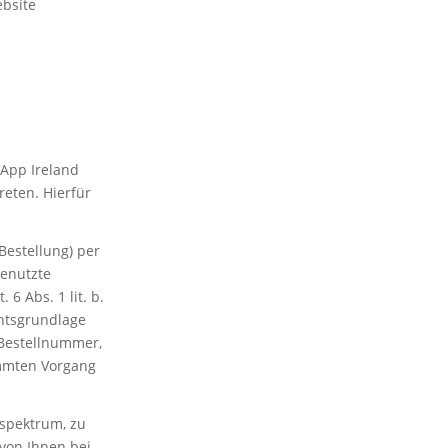
ebsite
App Ireland
reten. Hierfür
Bestellung) per
enutzte
6 Abs. 1 lit. b.
htsgrundlage
(Bestellnummer,
immten Vorgang
spektrum, zu
von Ihnen bei