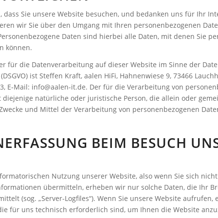
, dass Sie unsere Website besuchen, und bedanken uns für Ihr Int
eren wir Sie über den Umgang mit Ihren personenbezogenen Date
Personenbezogene Daten sind hierbei alle Daten, mit denen Sie pe
en können.
er für die Datenverarbeitung auf dieser Website im Sinne der Dat
DSGVO) ist Steffen Kraft, aalen HiFi, Hahnenwiese 9, 73466 Lauch
83, E-Mail: info@aalen-it.de. Der für die Verarbeitung von person
t diejenige natürliche oder juristische Person, die allein oder gem
Zwecke und Mittel der Verarbeitung von personenbezogenen Daten
NERFASSUNG BEIM BESUCH UN
formatorischen Nutzung unserer Website, also wenn Sie sich nicht 
nformationen übermitteln, erheben wir nur solche Daten, die Ihr B
ittelt (sog. „Server-Logfiles“). Wenn Sie unsere Website aufrufen, 
ie für uns technisch erforderlich sind, um Ihnen die Website anzu