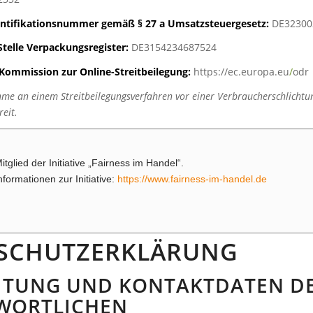
ntifikationsnummer gemäß § 27 a Umsatzsteuergesetz:
DE32300
Stelle Verpackungsregister:
DE3154234687524
Kommission zur Online-Streitbeilegung:
https://ec.europa.eu
/
odr
hme an einem Streitbeilegungsverfahren vor einer Verbraucherschlichtu
reit.
itglied der Initiative „Fairness im Handel“.
nformationen zur Initiative:
https://www.fairness-im-handel.de
SCHUTZERKLÄRUNG
EITUNG UND KONTAKTDATEN D
WORTLICHEN