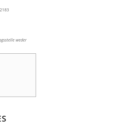
2183
ngsstelle weder
ES