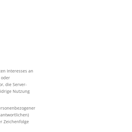
ten Interesses an
 oder
r, die Server-
widrige Nutzung
personenbezogener
rantwortlichen)
r Zeichenfolge