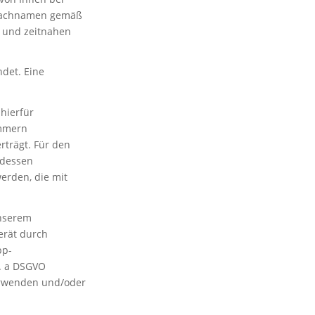
d Nachnamen gemäß
en und zeitnahen
det. Eine
hierfür
ummern
rträgt. Für den
 dessen
erden, die mit
unserem
erät durch
pp-
t. a DSGVO
verwenden und/oder