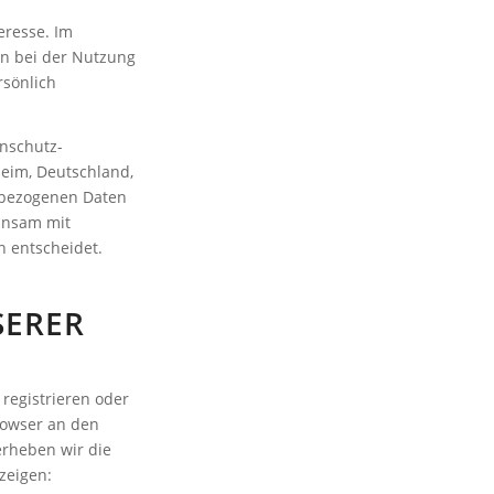
eresse. Im
n bei der Nutzung
rsönlich
enschutz-
heim, Deutschland,
enbezogenen Daten
einsam mit
 entscheidet.
SERER
registrieren oder
rowser an den
erheben wir die
zeigen: