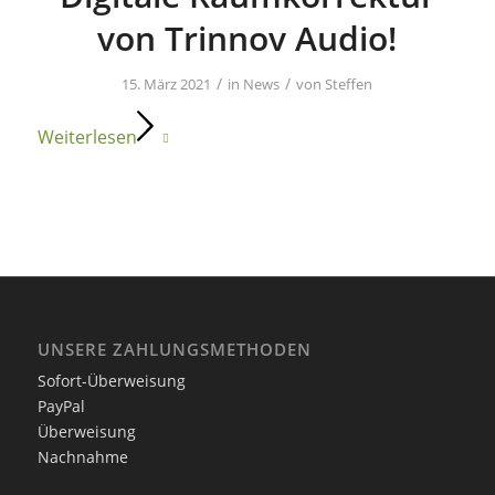
von Trinnov Audio!
/
/
15. März 2021
in
News
von
Steffen
Weiterlesen
UNSERE ZAHLUNGSMETHODEN
Sofort-Überweisung
PayPal
Überweisung
Nachnahme