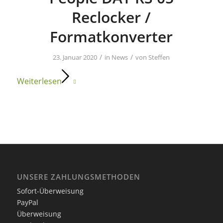
Reclocker /
Formatkonverter
/
/
23. Januar 2020
in
News
von
Steffen
Weiterlesen
UNSERE ZAHLUNGSMETHODEN
Sofort-Überweisung
PayPal
Überweisung