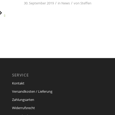
/
/
30. September 2019
in
News
von
Steffen
SERVICE
Kontakt
Versandkosten / Lieferung
Zahlungsarten
Widerrufsrecht